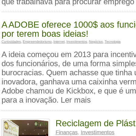
que trabalhava para procurar emprego
A ADOBE oferece 1000$ aos funci
por terem boas ideias!
Curiosidades
,
Empreendedorismo
,
Internet
,
Investimentos
,
Negócios
,
Tecnologia
A ideia começou em 2013 para incentiva
dos funcionários, de uma forma simpl
burocracias. Quem achasse que tinha 
inovadora, ganhava uma caixinha verm
Adobe chamou de Kickbox, e que é uma
para a inovação. Ler mais
Reciclagem de Plást
Finanças
,
Investimentos