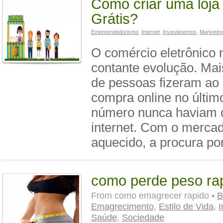
Como criar uma loja 
Grátis?
Empreendedorismo
,
Internet
,
Investimentos
,
Marketin
O comércio eletrônico 
contante evolução. Ma
de pessoas fizeram a
compra online no últim
número nunca haviam 
internet. Com o merca
aquecido, a procura por
como perde peso ra
From
como emagrecer rapido •
B
Emagrecimento
,
Estilo de Vida
,
I
Saúde
,
Sociedade