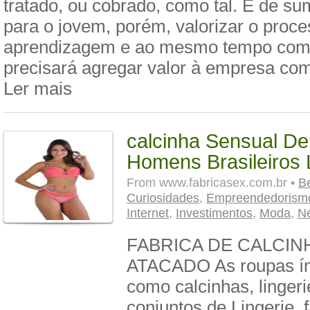
tratado, ou cobrado, como tal. É de s
para o jovem, porém, valorizar o proc
aprendizagem e ao mesmo tempo com
precisará agregar valor à empresa com
Ler mais
calcinha Sensual De
Homens Brasileiros
From
www.fabricasex.com.br •
B
Curiosidades
,
Empreendedorism
Internet
,
Investimentos
,
Moda
,
N
FABRICA DE CALCIN
ATACADO As roupas ín
como calcinhas, lingeri
conjuntos de Lingerie, 