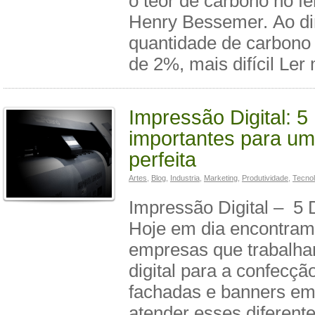
o teor de carbono no fe
Henry Bessemer. Ao di
quantidade de carbono 
de 2%, mais difícil Ler
Impressão Digital: 5
importantes para u
perfeita
Artes
,
Blog
,
Industria
,
Marketing
,
Produtividade
,
Tecnol
Impressão Digital – 5 
Hoje em dia encontram
empresas que trabalh
digital para a confecção
fachadas e banners em
atender esses diferente