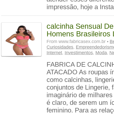
impressão, hoje a Insta
calcinha Sensual De
Homens Brasileiros
From
www.fabricasex.com.br •
B
Curiosidades
,
Empreendedorism
Internet
,
Investimentos
,
Moda
,
N
FABRICA DE CALCIN
ATACADO As roupas ín
como calcinhas, lingeri
conjuntos de Lingerie, 
imaginário de milhares
é claro, de serem um í
feminino. Para as rela