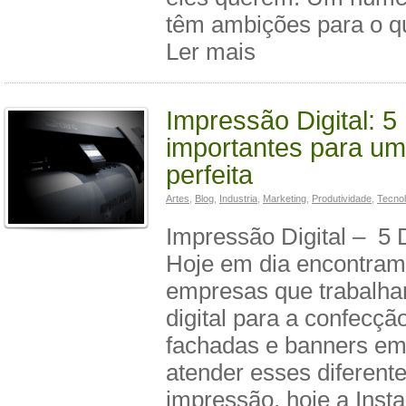
têm ambições para o q
Ler mais
Impressão Digital: 5
importantes para u
perfeita
Artes
,
Blog
,
Industria
,
Marketing
,
Produtividade
,
Tecnol
Impressão Digital – 5 
Hoje em dia encontram
empresas que trabalh
digital para a confecção
fachadas e banners em
atender esses diferente
impressão, hoje a Insta