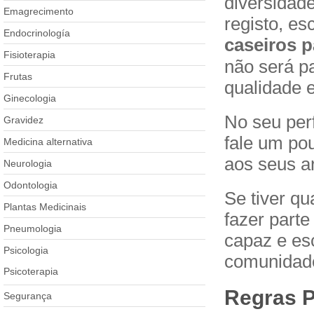
diversidad
Emagrecimento
registo, es
Endocrinología
caseiros p
Fisioterapia
não será p
Frutas
qualidade e
Ginecologia
No seu perf
Gravidez
fale um po
Medicina alternativa
aos seus ar
Neurologia
Odontologia
Se tiver qu
Plantas Medicinais
fazer parte
Pneumologia
capaz e es
Psicologia
comunidad
Psicoterapia
Regras P
Segurança