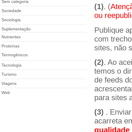
Sem categoria
(1)
. (
Atenç
Sociedade
ou reepubli
Sociologia
Publique ap
Suplementação
com trecho
Nutrientes
sites, não 
Proteínas
Termogênicos
(2)
. Ao ace
Tecnologia
temos o dir
Turismo
de feeds do
Viagens
acrescentar
Web
para sites 
(3)
. Enviar
acarreta e
qualidade