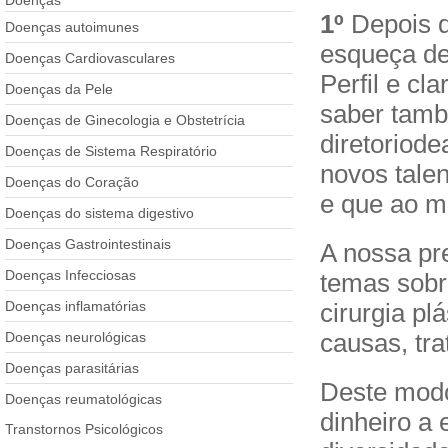
Doenças
1º
Depois de
Doenças autoimunes
esqueça de
Doenças Cardiovasculares
Perfil e cl
Doenças da Pele
saber tamb
Doenças de Ginecologia e Obstetrícia
diretoriode
Doenças de Sistema Respiratório
novos tale
Doenças do Coração
e que ao m
Doenças do sistema digestivo
Doenças Gastrointestinais
A nossa pr
Doenças Infecciosas
temas sobre
cirurgia pl
Doenças inflamatórias
causas, tra
Doenças neurológicas
Doenças parasitárias
Deste modo
Doenças reumatológicas
dinheiro a
Transtornos Psicológicos