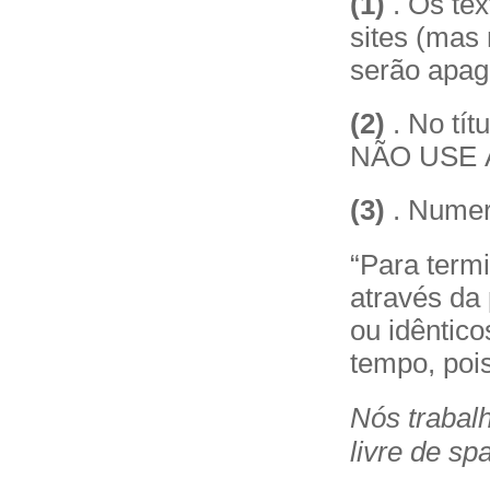
(1)
. Os tex
sites (mas 
serão apag
(2)
. No tít
NÃO USE 
(3)
. Numer
“Para termi
através da
ou idêntico
tempo, poi
Nós trabalh
livre de s