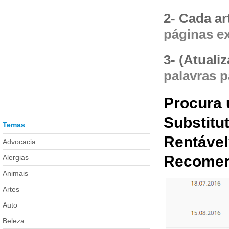
2- Cada ar
páginas e
3- (Atuali
palavras
p
Procura 
Substitu
Temas
Rentáve
Advocacia
Recomen
Alergias
Animais
Artes
Auto
Beleza