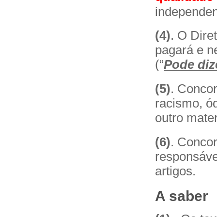
independent
(4)
. O Dire
pagará e n
(“
Pode diz
(5)
. Concor
racismo, ód
outro materi
(6)
. Concor
responsáve
artigos.
A saber