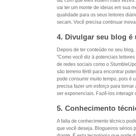
faz com que eles voltem mais vezes. 
vai ter um monte de ideias em sua m
qualidade para os seus leitores diári
secam. Você precisa continuar inov
4. Divulgar seu blog é
Depois de ter conteúdo no seu blog, 
“Como você diz à potenciais leitores
de redes sociais como o StumbleUpon,
são terreno fértil para encontrar pote
pode consumir muito tempo, pois é u
precisa fazer um esforço para tornar
ser exponenciais. Fazê-los interagir
5. Conhecimento técni
A falta de conhecimento técnico pode
que você deseja. Blogueiros sérios
diante. É esta tecnologia que pode d