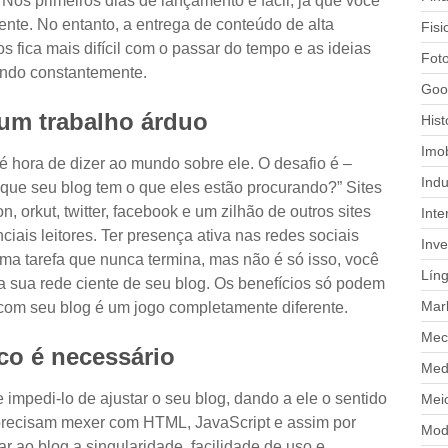
Nos primeiros dias de lançamento é fácil, já que você
ente. No entanto, a entrega de conteúdo de alta
Fisi
os fica mais difícil com o passar do tempo e as ideias
Foto
ando constantemente.
Goo
 um trabalho árduo
Hist
Imob
é hora de dizer ao mundo sobre ele. O desafio é –
Indu
 que seu blog tem o que eles estão procurando?” Sites
 orkut, twitter, facebook e um zilhão de outros sites
Inte
nciais leitores. Ter presença ativa nas redes sociais
Inve
ma tarefa que nunca termina, mas não é só isso, você
Lín
 a sua rede ciente de seu blog. Os benefícios só podem
Mar
 com seu blog é um jogo completamente diferente.
Mec
co é necessário
Medi
 impedi-lo de ajustar o seu blog, dando a ele o sentido
Mei
 precisam mexer com HTML, JavaScript e assim por
Mod
ar ao blog a singularidade, facilidade de uso e