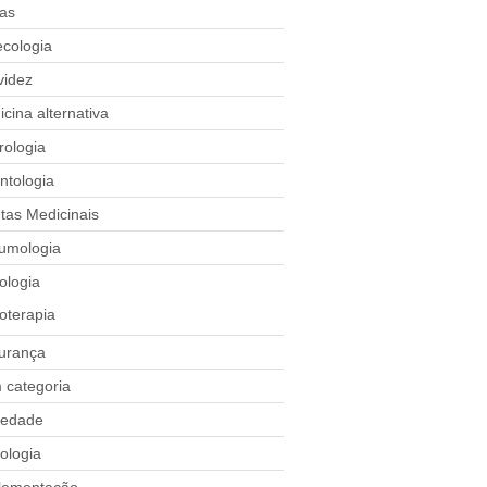
tas
ecologia
videz
cina alternativa
rologia
ntologia
tas Medicinais
umologia
ologia
oterapia
urança
 categoria
iedade
ologia