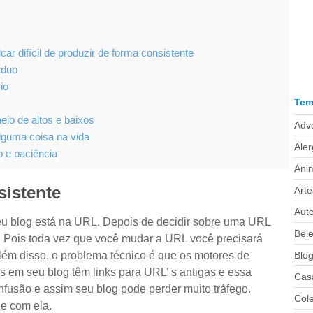
car difícil de produzir de forma consistente
rduo
io
Tem
eio de altos e baixos
Adv
alguma coisa na vida
Aler
 e paciência
Ani
istente
Arte
Aut
seu blog está na URL. Depois de decidir sobre uma URL
Bel
. Pois toda vez que você mudar a URL você precisará
Blo
lém disso, o problema técnico é que os motores de
s em seu blog têm links para URL’ s antigas e essa
Cas
fusão e assim seu blog pode perder muito tráfego.
Col
e com ela.