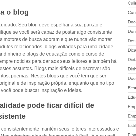
Culi
ra o blog
Cur
Dec
cuidado. Seu blog deve espelhar a sua paixão e
Der
fique se você será capaz de postar algo consistente
os motores de busca adoram e que nunca vão morrer
Des
rodutos relacionados, blogs voltados para uma cidade
Dic
r dinheiro e blogs de educação como o curso de
Diet
mpre notícias para dar aos seus leitores e também há
 estes assuntos. Blogs mais difíceis de escrever são
Dinh
ntos, poemas. Nestes blogs que você tem que ser
Doe
iginal e de inspiração própria, enquanto que no tipo
Eco
e você pode buscar inspiração e ideias.
Edu
lidade pode ficar difícil de
Emp
sistente
Emp
Esti
onsistentemente mantém seus leitores interessados ​​e
Fin