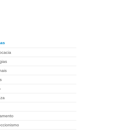
as
ocacia
gias
mais
s
o
eza
g
amento
eccionismo