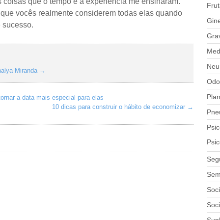
s coisas que o tempo e a experiência me ensinaram.
Fru
e que vocês realmente considerem todas elas quando
Gin
 sucesso.
Gra
Medi
Neu
thalya Miranda
→
Odo
Plan
tornar a data mais especial para elas
10 dicas para construir o hábito de economizar
→
Pne
Psic
Psic
Seg
Sem
Soc
Soci