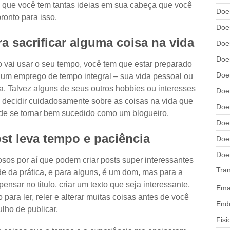
m que você tem tantas ideias em sua cabeça que você
Doen
ronto para isso.
Doe
ra sacrificar alguma coisa na vida
Doe
Doen
 vai usar o seu tempo, você tem que estar preparado
Doen
 um emprego de tempo integral – sua vida pessoal ou
da. Talvez alguns de seus outros hobbies ou interesses
Doe
a decidir cuidadosamente sobre as coisas na vida que
Doen
m de se tornar bem sucedido como um blogueiro.
Doe
st leva tempo e paciência
Doen
Doe
sos por aí que podem criar posts super interessantes
Tran
de da prática, e para alguns, é um dom, mas para a
ensar no titulo, criar um texto que seja interessante,
Ema
 para ler, reler e alterar muitas coisas antes de você
End
ulho de publicar.
Fisi