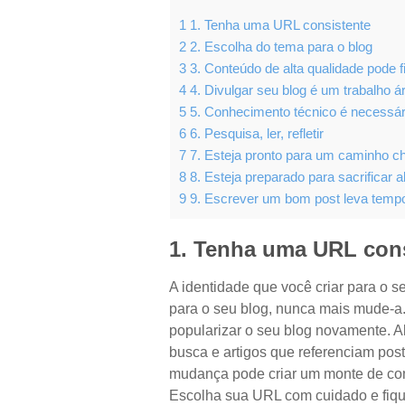
1
1. Tenha uma URL consistente
2
2. Escolha do tema para o blog
3
3. Conteúdo de alta qualidade pode fi
4
4. Divulgar seu blog é um trabalho á
5
5. Conhecimento técnico é necessár
6
6. Pesquisa, ler, refletir
7
7. Esteja pronto para um caminho ch
8
8. Esteja preparado para sacrificar 
9
9. Escrever um bom post leva tempo
1. Tenha uma URL cons
A identidade que você criar para o 
para o seu blog, nunca mais mude-a
popularizar o seu blog novamente. A
busca e artigos que referenciam post
mudança pode criar um monte de con
Escolha sua URL com cuidado e fiqu