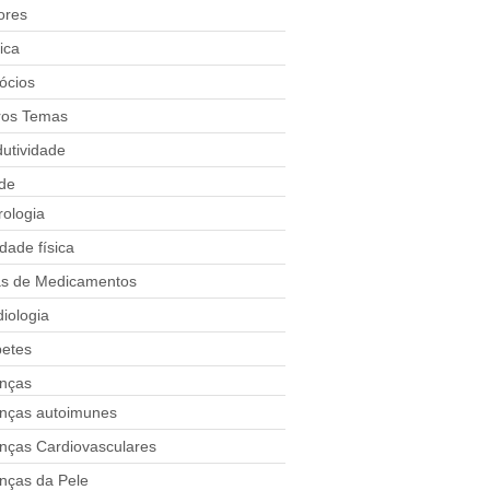
ores
ica
ócios
ros Temas
utividade
de
rologia
idade física
as de Medicamentos
iologia
betes
nças
nças autoimunes
nças Cardiovasculares
nças da Pele