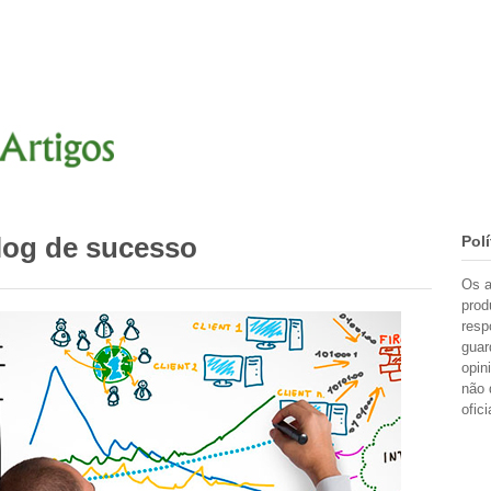
blog de sucesso
Polí
Os a
prod
resp
guar
opin
não 
ofic