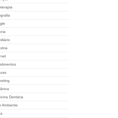
oterapia
grafia
gle
oria
iliário
stria
rnet
stimentos
guas
keting
ânica
cina Dentária
o Ambiente
a