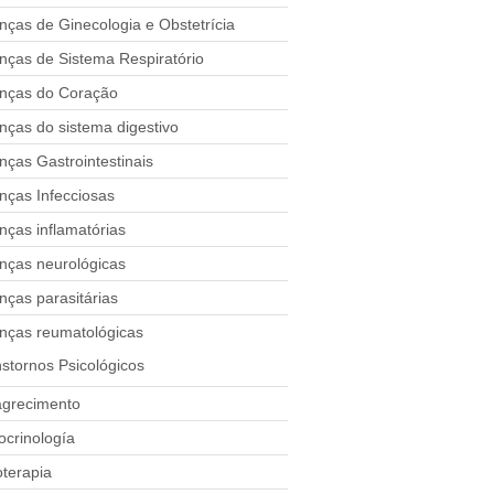
ças de Ginecologia e Obstetrícia
nças de Sistema Respiratório
nças do Coração
ças do sistema digestivo
ças Gastrointestinais
nças Infecciosas
ças inflamatórias
nças neurológicas
ças parasitárias
nças reumatológicas
stornos Psicológicos
grecimento
ocrinología
oterapia