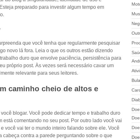
Mot
 Esteja preparado para investir algum tempo em
Mus
o.
Neg
r
Out
Prod
urpreenda que você tenha que regularmente pesquisar
go novo lá fora. Leia o que os outros estão dizendo
Saú
e trabalho duro que envolve paciência, persistência para
And
 seu próprio post. Às vezes será necessário cavar um
Ativ
lmente relevante para seus leitores.
Bul
um caminho cheio de altos e
Card
Dia
Doe
você blogar. Você pode dedicar tempo e trabalho duro
Doe
 está comentando no seu post. Por outro lado você vai
Doe
 você vai ter o mundo inteiro falando sobre ele. Você
sua cabeça contra a parede perguntando sobre o que
Doe