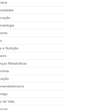
nária
iosidades
oração
matologia
porto
as
a e Nutrição
eiro
nças Metabólicas
nomia
cação
reendedorismo
rego
lo de Vida
anças