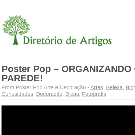
Poster Pop – ORGANIZAND
PAREDE!
From
Poster Pop Arte e Decoração •
Artes
,
Beleza
,
Blo
Curiosidades
,
Decoração
,
Dicas
,
Fotografia